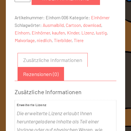
Artikelnummer:
Einhorn 006
Kategorie:
Einhörner
Schlagwörter:
Ausmalbild
,
Cartoon
,
download
,
Einhorn
,
Einhörner
,
kaufen
,
Kinder
,
Lizenz
,
lustig
,
Malvorlage
,
niedlich
,
Tierbilder
,
Tiere
Zusätzliche Informationen
Rezensionen (0)
Zusätzliche Informationen
Erweiterte Lizenz
Die erweiterte Lizenz erlaubt Ihnen
heruntergeladene Inhalte als Teil einer
Vorlage oder auf physischen Waren, wie