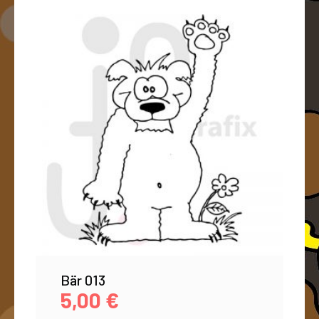
Bär 013
5,00
€