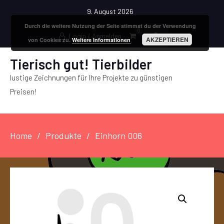
9. August 2026
Durch die weitere Nutzung der Seite stimmst du der Verwendung
0
Login / Anmelden
AKZEPTIEREN
von Cookies zu.
Weitere Informationen
Tierisch gut! Tierbilder
lustige Zeichnungen für Ihre Projekte zu günstigen
Preisen!
Home
Produkte
Einhorn 006