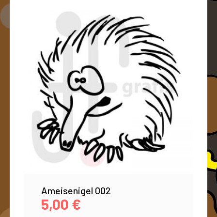
Ameisenigel 002
5,00
€