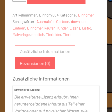
Artikelnummer:
Einhorn 004
Kategorie:
Einhörner
Schlagwörter:
Ausmalbild
,
Cartoon
,
download
,
Einhorn
,
Einhörner
,
kaufen
,
Kinder
,
Lizenz
,
lustig
,
Malvorlage
,
niedlich
,
Tierbilder
,
Tiere
Zusätzliche Informationen
Rezensionen (0)
Zusätzliche Informationen
Erweiterte Lizenz
Die erweiterte Lizenz erlaubt Ihnen
heruntergeladene Inhalte als Teil einer
Vorlage oder auf physischen Waren, wie