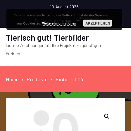
10. August 2026
Durch die weitere Nutzung der Seite stimmst du der Verwendung
0
Login / Anmelden
AKZEPTIEREN
von Cookies zu.
Weitere Informationen
Tierisch gut! Tierbilder
lustige Zeichnungen für Ihre Projekte zu günstigen
Preisen!
Home
Produkte
Einhorn 004