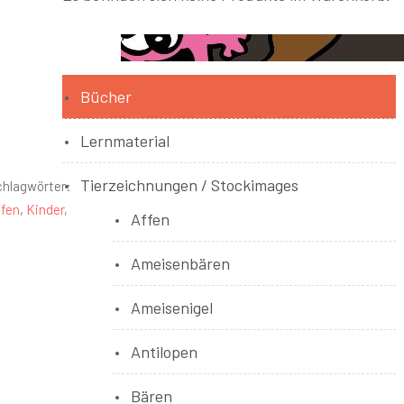
Bücher
Lernmaterial
Tierzeichnungen / Stockimages
chlagwörter:
fen
,
Kinder
,
Affen
Ameisenbären
Ameisenigel
Antilopen
Bären