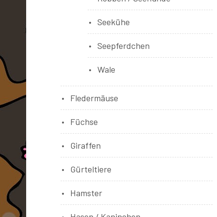
Seekühe
Seepferdchen
Wale
Fledermäuse
Füchse
Giraffen
Gürteltiere
Hamster
Hasen / Kaninchen