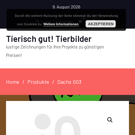
9. August 2026
Durch die weitere Nutzung der Seite stimmst du der Verwendung
0
Login / Anmelden
AKZEPTIEREN
von Cookies zu.
Weitere Informationen
Tierisch gut! Tierbilder
lustige Zeichnungen für Ihre Projekte zu günstigen
Preisen!
Home
Produkte
Dachs 003