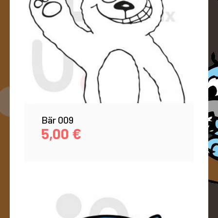
Bär 009
5,00
€