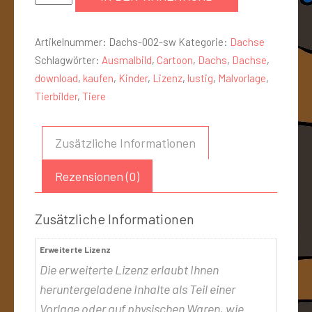
Artikelnummer:
Dachs-002-sw
Kategorie:
Dachse
Schlagwörter:
Ausmalbild
,
Cartoon
,
Dachs
,
Dachse
,
download
,
kaufen
,
Kinder
,
Lizenz
,
lustig
,
Malvorlage
,
Tierbilder
,
Tiere
Zusätzliche Informationen
Rezensionen (0)
Zusätzliche Informationen
Erweiterte Lizenz
Die erweiterte Lizenz erlaubt Ihnen
heruntergeladene Inhalte als Teil einer
Vorlage oder auf physischen Waren, wie