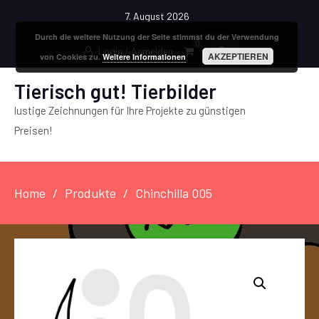
7. August 2026
Durch die weitere Nutzung der Seite stimmst du der Verwendung
0
Login / Anmelden
AKZEPTIEREN
von Cookies zu.
Weitere Informationen
Tierisch gut! Tierbilder
lustige Zeichnungen für Ihre Projekte zu günstigen
Preisen!
Home
Produkte
Chinchilla 005