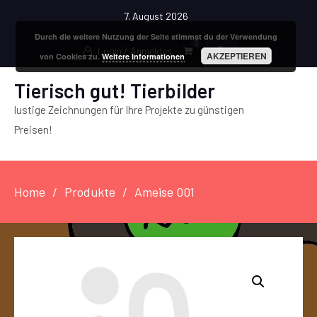
7. August 2026
Durch die weitere Nutzung der Seite stimmst du der Verwendung
0
Login / Anmelden
AKZEPTIEREN
von Cookies zu.
Weitere Informationen
Tierisch gut! Tierbilder
lustige Zeichnungen für Ihre Projekte zu günstigen
Preisen!
Home
Produkte
Ameise 001