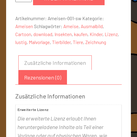
Artikelnummer:
Ameisen-001-sw
Kategorie:
Ameisen
Schlagwörter:
Ameise
,
Ausmalbild
,
Cartoon
,
download
,
Insekten
,
kaufen
,
Kinder
,
Lizenz
,
lustig
,
Malvorlage
,
Tierbilder
,
Tiere
,
Zeichnung
Zusätzliche Informationen
Rezensionen (0)
Zusätzliche Informationen
Erweiterte Lizenz
Die erweiterte Lizenz erlaubt Ihnen
heruntergeladene Inhalte als Teil einer
Vorlage oder auf physischen Waren, wie