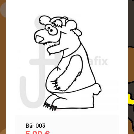
Bär 003
5,00
€