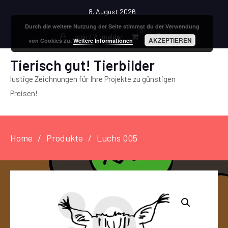
8. August 2026
Durch die weitere Nutzung der Seite stimmst du der Verwendung
0
Login / Anmelden
AKZEPTIEREN
von Cookies zu.
Weitere Informationen
Tierisch gut! Tierbilder
lustige Zeichnungen für Ihre Projekte zu günstigen
Preisen!
Home
Produkte
Luchs 005