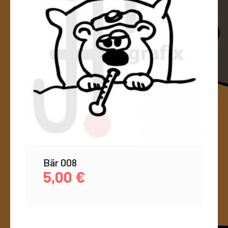
Bär 008
5,00
€