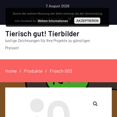
7. August 2026
Durch die weitere Nutzung der Seite stimmst du der Verwendung
0
Login / Anmelden
AKZEPTIEREN
von Cookies zu.
Weitere Informationen
Tierisch gut! Tierbilder
lustige Zeichnungen für Ihre Projekte zu günstigen
Preisen!
Home
Produkte
Frosch 003