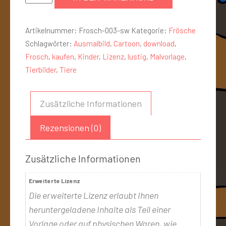
Artikelnummer:
Frosch-003-sw
Kategorie:
Frösche
Schlagwörter:
Ausmalbild
,
Cartoon
,
download
,
Frosch
,
kaufen
,
Kinder
,
Lizenz
,
lustig
,
Malvorlage
,
Tierbilder
,
Tiere
Zusätzliche Informationen
Rezensionen (0)
Zusätzliche Informationen
Erweiterte Lizenz
Die erweiterte Lizenz erlaubt Ihnen
heruntergeladene Inhalte als Teil einer
Vorlage oder auf physischen Waren, wie