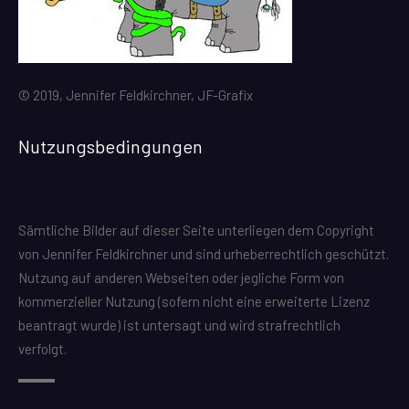
© 2019, Jennifer Feldkirchner, JF-Grafix
Nutzungsbedingungen
Sämtliche Bilder auf dieser Seite unterliegen dem Copyright
von Jennifer Feldkirchner und sind urheberrechtlich geschützt.
Nutzung auf anderen Webseiten oder jegliche Form von
kommerzieller Nutzung (sofern nicht eine erweiterte Lizenz
beantragt wurde) ist untersagt und wird strafrechtlich
verfolgt.