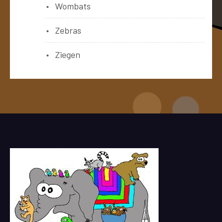
Wombats
Zebras
Ziegen