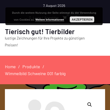
7. August 2026
Durch die weitere Nutzung der Seite stimmst du der Verwendung
0
Login / Anmelden
AKZEPTIEREN
von Cookies zu.
Weitere Informationen
Tierisch gut! Tierbilder
lustige Zeichnungen für Ihre Projekte zu günstigen
Preisen!
Home
Produkte
Wimmelbild Schweine 001 farbig