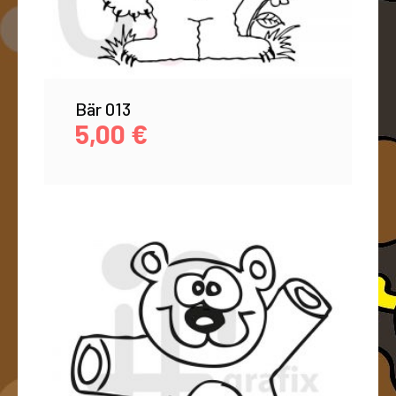
Bär 013
5,00
€