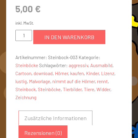
5,00
€
inkl. MwSt.
IN DEN WARENKORB
Artikelnummer:
Steinbock-003
Kategorie:
Steinböcke
Schlagwörter:
aggressiv
,
Ausmalbild
,
Cartoon
,
download
,
Hörner
,
kaufen
,
Kinder
,
Lizenz
,
lustig
,
Malvorlage
,
nimmt auf die Hörner
,
rennt
,
Steinbock
,
Steinböcke
,
Tierbilder
,
Tiere
,
Widder
,
Zeichnung
Zusätzliche Informationen
Rezensionen (0)