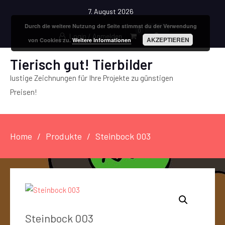
7. August 2026
Durch die weitere Nutzung der Seite stimmst du der Verwendung
0
Login / Anmelden
AKZEPTIEREN
von Cookies zu.
Weitere Informationen
Tierisch gut! Tierbilder
lustige Zeichnungen für Ihre Projekte zu günstigen
Preisen!
Home
Produkte
Steinbock 003
Steinbock 003