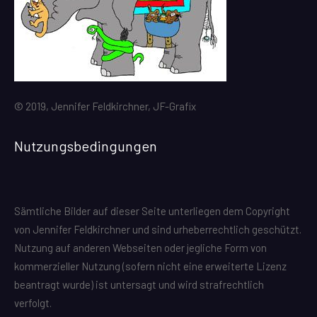
© 2019, Jennifer Feldkirchner, JF-Grafix
Nutzungsbedingungen
Sämtliche Bilder auf dieser Seite unterliegen dem Copyright
von Jennifer Feldkirchner und sind urheberrechtlich geschützt.
Nutzung auf anderen Webseiten oder jegliche Form von
kommerzieller Nutzung (sofern nicht eine erweiterte Lizenz
beantragt wurde) ist untersagt und wird strafrechtlich
verfolgt.