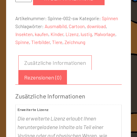
Artikelnummer:
Spinne-002-sw
Kategorie:
Spinnen
Schlagwörter:
Ausmalbild
,
Cartoon
,
download
,
Insekten
,
kaufen
,
Kinder
,
Lizenz
,
lustig
,
Malvorlage
,
Spinne
,
Tierbilder
,
Tiere
,
Zeichnung
Zusätzliche Informationen
Rezensionen (0)
Zusätzliche Informationen
Erweiterte Lizenz
Die erweiterte Lizenz erlaubt Ihnen
heruntergeladene Inhalte als Teil einer
Vorlage oder auf physischen Waren, wie