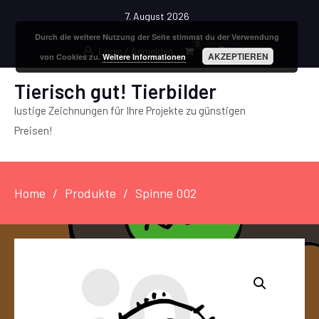
7. August 2026
Durch die weitere Nutzung der Seite stimmst du der Verwendung
0
Login / Anmelden
AKZEPTIEREN
von Cookies zu.
Weitere Informationen
Tierisch gut! Tierbilder
lustige Zeichnungen für Ihre Projekte zu günstigen
Preisen!
Home
Produkte
Spinne 002