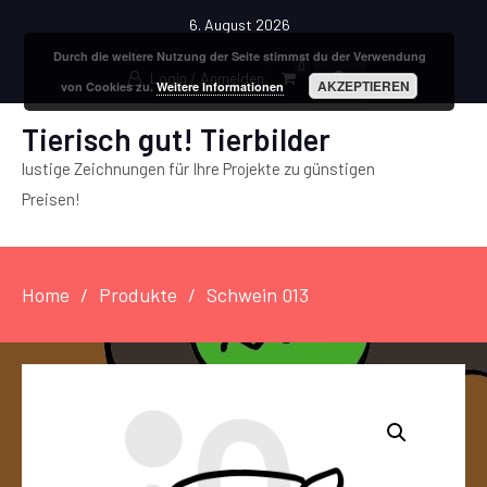
6. August 2026
Durch die weitere Nutzung der Seite stimmst du der Verwendung
0
Login / Anmelden
AKZEPTIEREN
von Cookies zu.
Weitere Informationen
Tierisch gut! Tierbilder
lustige Zeichnungen für Ihre Projekte zu günstigen
Preisen!
Home
Produkte
Schwein 013