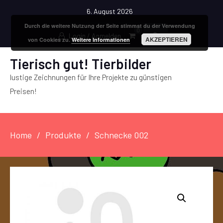
6. August 2026
Durch die weitere Nutzung der Seite stimmst du der Verwendung
0
Login / Anmelden
AKZEPTIEREN
von Cookies zu.
Weitere Informationen
Tierisch gut! Tierbilder
lustige Zeichnungen für Ihre Projekte zu günstigen
Preisen!
Home
Produkte
Schnecke 002