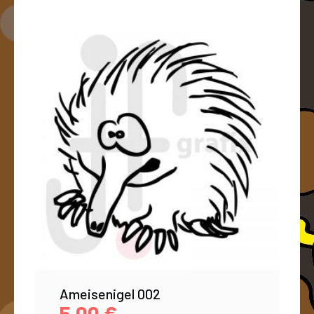
Ameisenigel 002
5,00
€