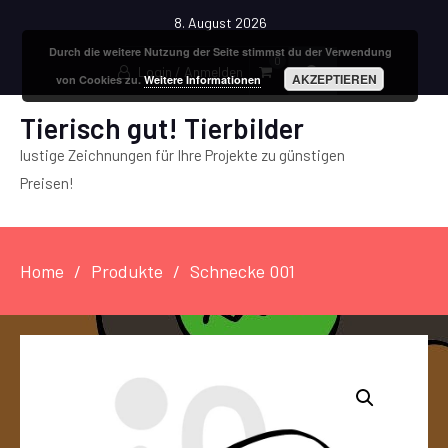
8. August 2026
Durch die weitere Nutzung der Seite stimmst du der Verwendung
0
Login / Anmelden
AKZEPTIEREN
von Cookies zu.
Weitere Informationen
Tierisch gut! Tierbilder
lustige Zeichnungen für Ihre Projekte zu günstigen
Preisen!
Home
Produkte
Schnecke 001