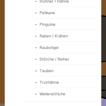
Hühner / Hähne
Pelikane
Pinguine
Raben / Krähen
Raubvögel
Störche / Reiher
Tauben
Truthähne
Wellensittiche