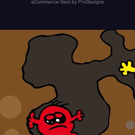
eCommerce Gem by
ProDesigns