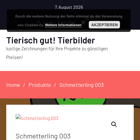
7. August 2026
Durch die weitere Nutzung der Seite stimmst du der Verwendung
0
Login / Anmelden
AKZEPTIEREN
von Cookies zu.
Weitere Informationen
Tierisch gut! Tierbilder
lustige Zeichnungen für Ihre Projekte zu günstigen
Preisen!
Home
Produkte
Schmetterling 003
Schmetterling 003