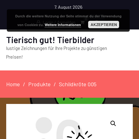
7. August 2026
Durch die weitere Nutzung der Seite stimmst du der Verwendung
0
Login / Anmelden
AKZEPTIEREN
von Cookies zu.
Weitere Informationen
Tierisch gut! Tierbilder
lustige Zeichnungen für Ihre Projekte zu günstigen
Preisen!
Home
Produkte
Schildkröte 005