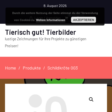
8. August 2026
Durch die weitere Nutzung der Seite stimmst du der Verwendung
0
Login / Anmelden
AKZEPTIEREN
von Cookies zu.
Weitere Informationen
Tierisch gut! Tierbilder
lustige Zeichnungen für Ihre Projekte zu günstigen
Preisen!
Home
Produkte
Schildkröte 003