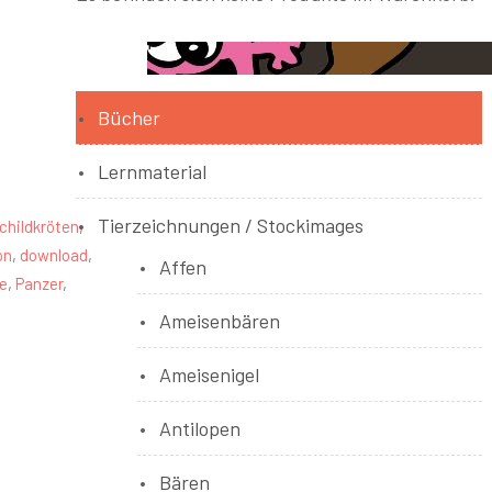
Bücher
Lernmaterial
Tierzeichnungen / Stockimages
childkröten
,
on
,
download
,
Affen
e
,
Panzer
,
Ameisenbären
Ameisenigel
Antilopen
Bären