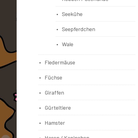
Seekühe
Seepferdchen
Wale
Fledermäuse
Füchse
Giraffen
Gürteltiere
Hamster
Hasen / Kaninchen