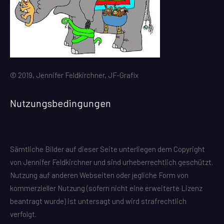
© 2019, Jennifer Feldkirchner, JF-Grafix
Nutzungsbedingungen
Sämtliche Bilder auf dieser Seite unterliegen dem Copyright
von Jennifer Feldkirchner und sind urheberrechtlich geschützt.
Nutzung auf anderen Webseiten oder jegliche Form von
kommerzieller Nutzung (sofern nicht eine erweiterte Lizenz
beantragt wurde) ist untersagt und wird strafrechtlich
verfolgt.