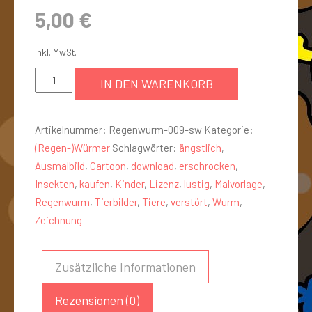
5,00
€
inkl. MwSt.
IN DEN WARENKORB
Artikelnummer:
Regenwurm-009-sw
Kategorie:
(Regen-)Würmer
Schlagwörter:
ängstlich
,
Ausmalbild
,
Cartoon
,
download
,
erschrocken
,
Insekten
,
kaufen
,
Kinder
,
Lizenz
,
lustig
,
Malvorlage
,
Regenwurm
,
Tierbilder
,
Tiere
,
verstört
,
Wurm
,
Zeichnung
Zusätzliche Informationen
Rezensionen (0)