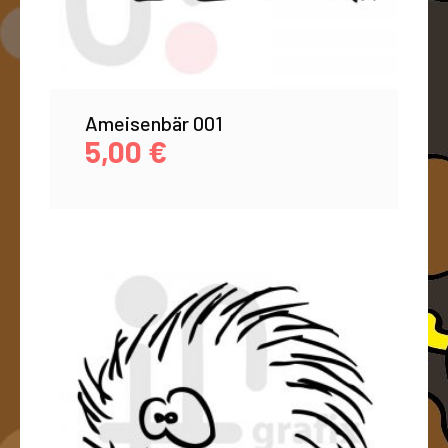
Ameisenbär 001
5,00
€