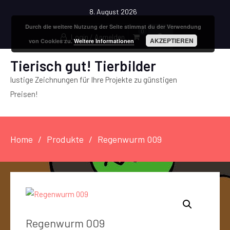
8. August 2026
Durch die weitere Nutzung der Seite stimmst du der Verwendung
0
Login / Anmelden
AKZEPTIEREN
von Cookies zu.
Weitere Informationen
Tierisch gut! Tierbilder
lustige Zeichnungen für Ihre Projekte zu günstigen
Preisen!
Home
Produkte
Regenwurm 009
Regenwurm 009