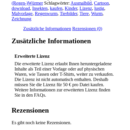
(Regen-)Würmer
Schlagwörter:
Ausmalbild
,
Cartoon
,
download
,
Insekten
,
kaufen
,
Kinder
,
Lizenz
,
lustig
,
Malvorlage
,
Regenwurm
,
Tierbilder
,
Tiere
,
Wurm
,
Zeichnung
Zusätzliche Informationen
Rezensionen (0)
Zusätzliche Informationen
Erweiterte Lizenz
Die erweiterte Lizenz erlaubt Ihnen heruntergeladene
Inhalte als Teil einer Vorlage oder auf physischen
Waren, wie Tassen oder T-Shirts, weiter zu verkaufen.
Die Lizenz ist nicht automatisch enthalten. Deshalb
müssen Sie die Lizenz für 50 € pro Datei kaufen.
Weitere Informationen zur erweiterten Lizenz finden
Sie in den FAQs.
Rezensionen
Es gibt noch keine Rezensionen.