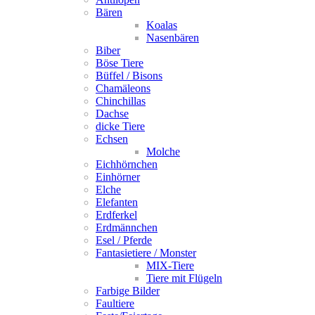
Bären
Koalas
Nasenbären
Biber
Böse Tiere
Büffel / Bisons
Chamäleons
Chinchillas
Dachse
dicke Tiere
Echsen
Molche
Eichhörnchen
Einhörner
Elche
Elefanten
Erdferkel
Erdmännchen
Esel / Pferde
Fantasietiere / Monster
MIX-Tiere
Tiere mit Flügeln
Farbige Bilder
Faultiere