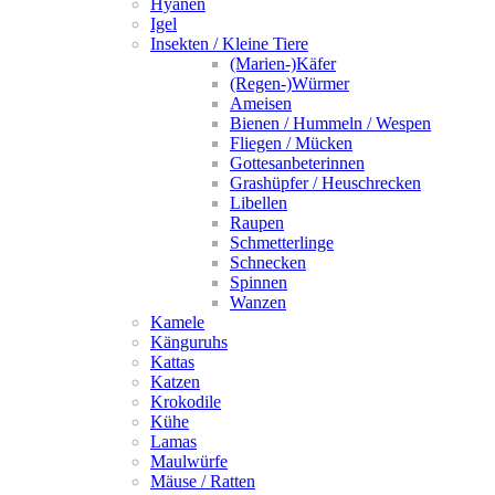
Hyänen
Igel
Insekten / Kleine Tiere
(Marien-)Käfer
(Regen-)Würmer
Ameisen
Bienen / Hummeln / Wespen
Fliegen / Mücken
Gottesanbeterinnen
Grashüpfer / Heuschrecken
Libellen
Raupen
Schmetterlinge
Schnecken
Spinnen
Wanzen
Kamele
Känguruhs
Kattas
Katzen
Krokodile
Kühe
Lamas
Maulwürfe
Mäuse / Ratten