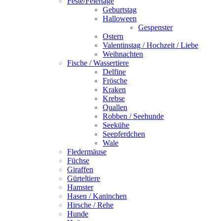
Feste/Feiertage
Geburtstag
Halloween
Gespenster
Ostern
Valentinstag / Hochzeit / Liebe
Weihnachten
Fische / Wassertiere
Delfine
Frösche
Kraken
Krebse
Quallen
Robben / Seehunde
Seekühe
Seepferdchen
Wale
Fledermäuse
Füchse
Giraffen
Gürteltiere
Hamster
Hasen / Kaninchen
Hirsche / Rehe
Hunde