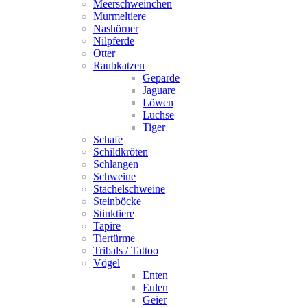
Meerschweinchen
Murmeltiere
Nashörner
Nilpferde
Otter
Raubkatzen
Geparde
Jaguare
Löwen
Luchse
Tiger
Schafe
Schildkröten
Schlangen
Schweine
Stachelschweine
Steinböcke
Stinktiere
Tapire
Tiertürme
Tribals / Tattoo
Vögel
Enten
Eulen
Geier