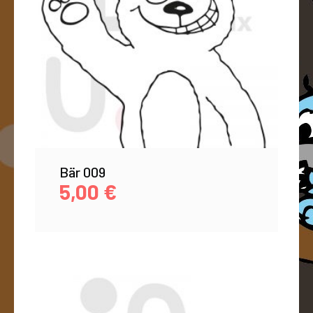
Bär 009
5,00
€