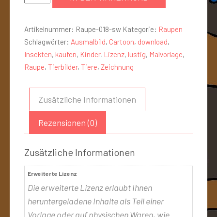
Artikelnummer:
Raupe-018-sw
Kategorie:
Raupen
Schlagwörter:
Ausmalbild
,
Cartoon
,
download
,
Insekten
,
kaufen
,
Kinder
,
Lizenz
,
lustig
,
Malvorlage
,
Raupe
,
Tierbilder
,
Tiere
,
Zeichnung
Zusätzliche Informationen
Rezensionen (0)
Zusätzliche Informationen
Erweiterte Lizenz
Die erweiterte Lizenz erlaubt Ihnen
heruntergeladene Inhalte als Teil einer
Vorlage oder auf physischen Waren, wie