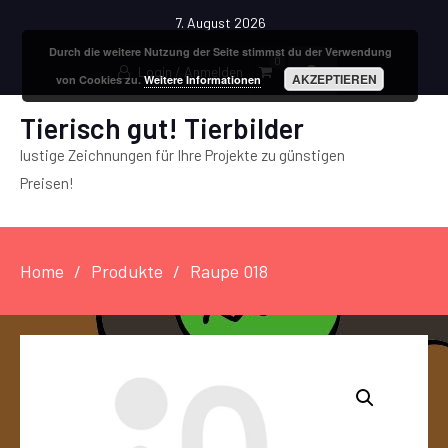
7. August 2026
Durch die weitere Nutzung der Seite stimmst du der Verwendung
0
Login / Anmelden
AKZEPTIEREN
von Cookies zu.
Weitere Informationen
Tierisch gut! Tierbilder
lustige Zeichnungen für Ihre Projekte zu günstigen
Preisen!
Home
Produkte
Raupe 018