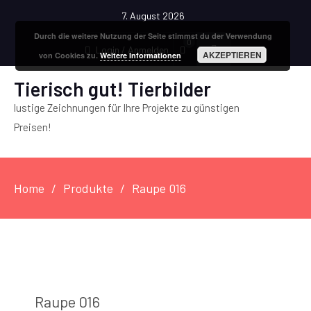
7. August 2026
Durch die weitere Nutzung der Seite stimmst du der Verwendung
0
Login / Anmelden
AKZEPTIEREN
von Cookies zu.
Weitere Informationen
Tierisch gut! Tierbilder
lustige Zeichnungen für Ihre Projekte zu günstigen
Preisen!
Home
Produkte
Raupe 016
Raupe 016