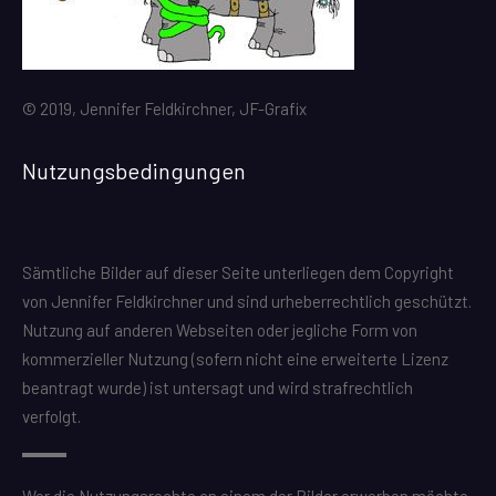
© 2019, Jennifer Feldkirchner, JF-Grafix
Nutzungsbedingungen
Sämtliche Bilder auf dieser Seite unterliegen dem Copyright
von Jennifer Feldkirchner und sind urheberrechtlich geschützt.
Nutzung auf anderen Webseiten oder jegliche Form von
kommerzieller Nutzung (sofern nicht eine erweiterte Lizenz
beantragt wurde) ist untersagt und wird strafrechtlich
verfolgt.