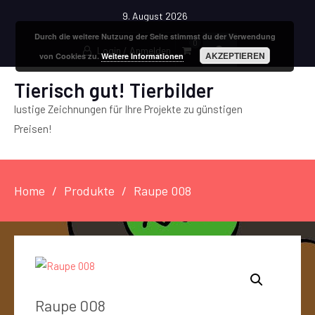
9. August 2026
Durch die weitere Nutzung der Seite stimmst du der Verwendung
0
Login / Anmelden
AKZEPTIEREN
von Cookies zu.
Weitere Informationen
Tierisch gut! Tierbilder
lustige Zeichnungen für Ihre Projekte zu günstigen
Preisen!
Home
Produkte
Raupe 008
Raupe 008