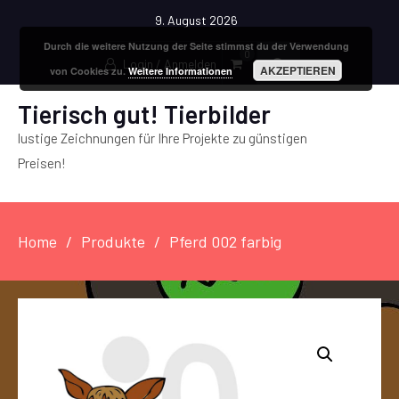
9. August 2026
Durch die weitere Nutzung der Seite stimmst du der Verwendung
0
Login / Anmelden
AKZEPTIEREN
von Cookies zu.
Weitere Informationen
Tierisch gut! Tierbilder
lustige Zeichnungen für Ihre Projekte zu günstigen
Preisen!
Home
Produkte
Pferd 002 farbig