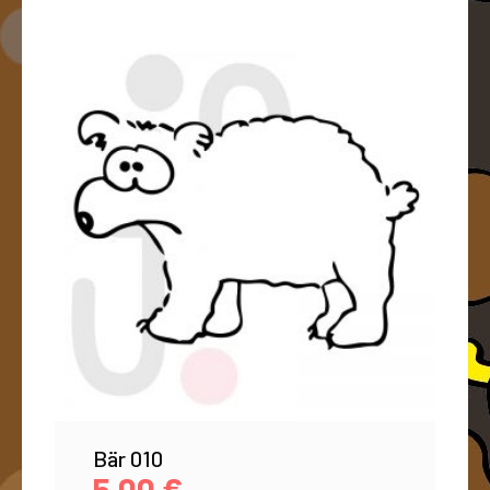
Bär 010
5,00
€