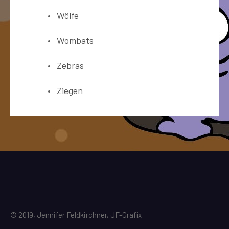
Wölfe
Wombats
Zebras
Ziegen
© 2019, Jennifer Feldkirchner, JF-Grafix