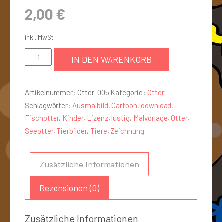
2,00
€
inkl. MwSt.
IN DEN WARENKORB
Artikelnummer:
Otter-005
Kategorie:
Otter
Schlagwörter:
Ausmalbild
,
Cartoon
,
download
,
Fischotter
,
Kinder
,
Lizenz
,
lustig
,
Malvorlage
,
Otter
,
Seeotter
,
Tierbilder
,
Tiere
,
Zeichnung
Zusätzliche Informationen
Rezensionen (0)
Zusätzliche Informationen