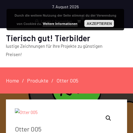
7. August 2026
Durch die weitere Nutzung der Seite stimmst du der Verwendung
0
Login / Anmelden
AKZEPTIEREN
von Cookies zu.
Weitere Informationen
Tierisch gut! Tierbilder
lustige Zeichnungen für Ihre Projekte zu günstigen
Preisen!
Home
Produkte
Otter 005
Otter 005