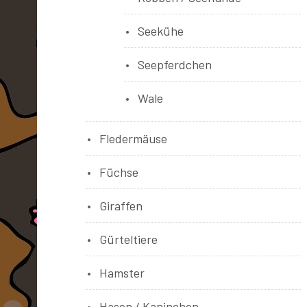
Seekühe
Seepferdchen
Wale
Fledermäuse
Füchse
Giraffen
Gürteltiere
Hamster
Hasen / Kaninchen