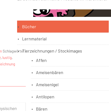
Bücher
Lernmaterial
Tierzeichnungen / Stockimages
n
Schlagwörter:
z
,
lustig
,
Affen
Zeichnung
Ameisenbären
Ameisenigel
Antilopen
physischen
Bären