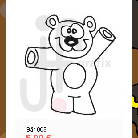
Bär 005
5,00
€