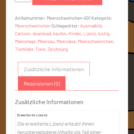
Artikelnummer:
Meerschweinchen-001
Kategorie:
Meerschweinchen
Schlagwörter:
Ausmalbild
,
Cartoon
,
download
,
kaufen
,
Kinder
,
Lizenz
,
lustig
,
Malvorlage
,
Meersau
,
Meersäue
,
Meerschweinchen
,
Tierbilder
,
Tiere
,
Zeichnung
Zusätzliche Informationen
Rezensionen (0)
Zusätzliche Informationen
Erweiterte Lizenz
Die erweiterte Lizenz erlaubt Ihnen
heruntergeladene Inhalte als Teil einer