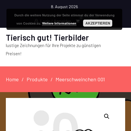
8. August 2026
Durch die weitere Nutzung der Seite stimmst du der Verwendung
0
Login / Anmelden
AKZEPTIEREN
von Cookies zu.
Weitere Informationen
Tierisch gut! Tierbilder
lustige Zeichnungen für Ihre Projekte zu günstigen
Preisen!
Home
Produkte
Meerschweinchen 001