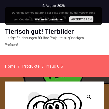
9. August 2026
Durch die weitere Nutzung der Seite stimmst du der Verwendung
0
Login / Anmelden
AKZEPTIEREN
von Cookies zu.
Weitere Informationen
Tierisch gut! Tierbilder
lustige Zeichnungen für Ihre Projekte zu günstigen
Preisen!
Home
Produkte
Maus 015