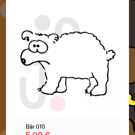
Bär 010
5,00
€