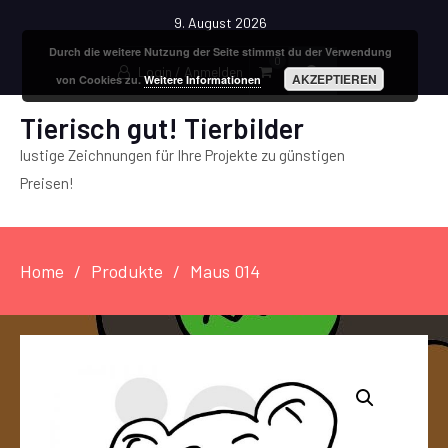
9. August 2026
Durch die weitere Nutzung der Seite stimmst du der Verwendung
0
Login / Anmelden
AKZEPTIEREN
von Cookies zu.
Weitere Informationen
Tierisch gut! Tierbilder
lustige Zeichnungen für Ihre Projekte zu günstigen
Preisen!
Home
Produkte
Maus 014