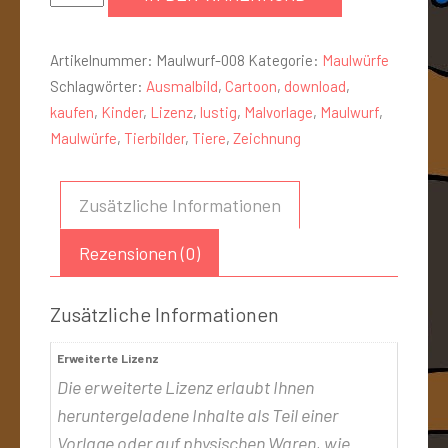
Artikelnummer:
Maulwurf-008
Kategorie:
Maulwürfe
Schlagwörter:
Ausmalbild
,
Cartoon
,
download
,
kaufen
,
Kinder
,
Lizenz
,
lustig
,
Malvorlage
,
Maulwurf
,
Maulwürfe
,
Tierbilder
,
Tiere
,
Zeichnung
Zusätzliche Informationen
Rezensionen (0)
Zusätzliche Informationen
Erweiterte Lizenz
Die erweiterte Lizenz erlaubt Ihnen
heruntergeladene Inhalte als Teil einer
Vorlage oder auf physischen Waren, wie