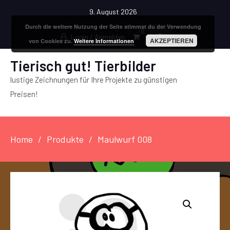
9. August 2026
Durch die weitere Nutzung der Seite stimmst du der Verwendung
0
Login / Anmelden
AKZEPTIEREN
von Cookies zu.
Weitere Informationen
Tierisch gut! Tierbilder
lustige Zeichnungen für Ihre Projekte zu günstigen
Preisen!
Home
Produkte
Maulwurf 008