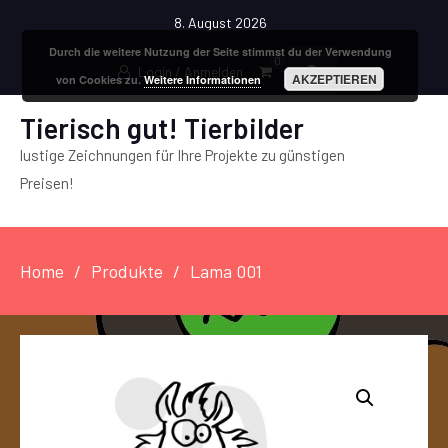
8. August 2026
Durch die weitere Nutzung der Seite stimmst du der Verwendung
0
Login / Anmelden
AKZEPTIEREN
von Cookies zu.
Weitere Informationen
Tierisch gut! Tierbilder
lustige Zeichnungen für Ihre Projekte zu günstigen
Preisen!
Home
Produkte
Lama 001