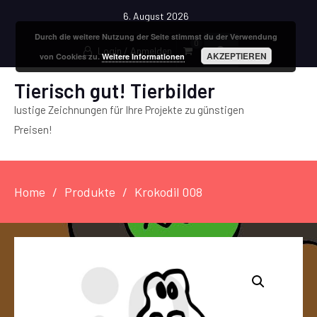
6. August 2026
Durch die weitere Nutzung der Seite stimmst du der Verwendung
0
Login / Anmelden
AKZEPTIEREN
von Cookies zu.
Weitere Informationen
Tierisch gut! Tierbilder
lustige Zeichnungen für Ihre Projekte zu günstigen
Preisen!
Home
Produkte
Krokodil 008