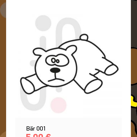
Bär 001
5,00
€