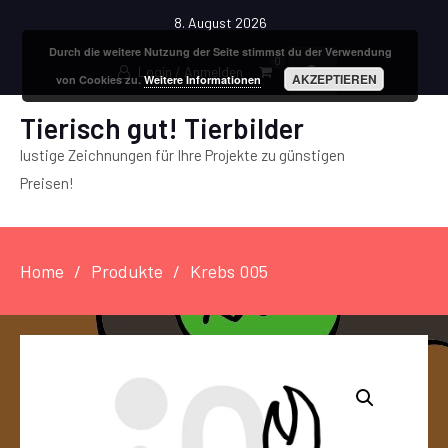
8. August 2026
Durch die weitere Nutzung der Seite stimmst du der Verwendung
0
Login / Anmelden
AKZEPTIEREN
von Cookies zu.
Weitere Informationen
Tierisch gut! Tierbilder
lustige Zeichnungen für Ihre Projekte zu günstigen
Preisen!
Home
Produkte
Krebs 005