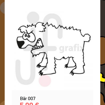
Bär 007
5,00
€