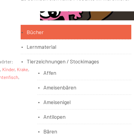
Bücher
Lernmaterial
Tierzeichnungen / Stockimages
wörter:
,
Kinder
,
Krake
,
Affen
ntenfisch
,
Ameisenbären
Ameisenigel
Antilopen
Bären