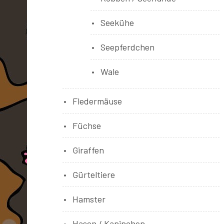
Seekühe
Seepferdchen
Wale
Fledermäuse
Füchse
Giraffen
Gürteltiere
Hamster
Hasen / Kaninchen