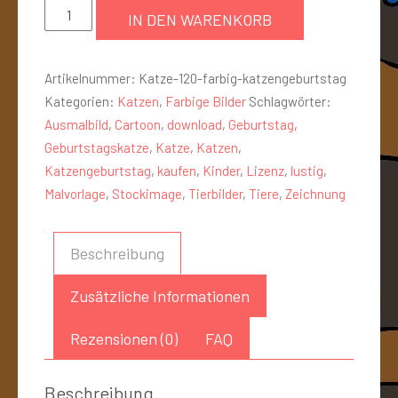
IN DEN WARENKORB
Artikelnummer:
Katze-120-farbig-katzengeburtstag
Kategorien:
Katzen
,
Farbige Bilder
Schlagwörter:
Ausmalbild
,
Cartoon
,
download
,
Geburtstag
,
Geburtstagskatze
,
Katze
,
Katzen
,
Katzengeburtstag
,
kaufen
,
Kinder
,
Lizenz
,
lustig
,
Malvorlage
,
Stockimage
,
Tierbilder
,
Tiere
,
Zeichnung
Beschreibung
Zusätzliche Informationen
Rezensionen (0)
FAQ
Beschreibung