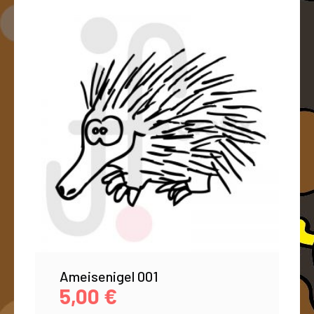
Ameisenigel 001
5,00
€