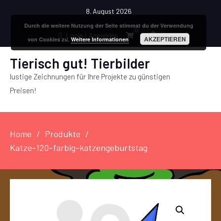
8. August 2026
Durch die weitere Nutzung der Seite stimmst du der Verwendung
0
Login / Anmelden
AKZEPTIEREN
von Cookies zu.
Weitere Informationen
Tierisch gut! Tierbilder
lustige Zeichnungen für Ihre Projekte zu günstigen
Preisen!
Home
Produkte
Katze-120-farbig-katzengeburtstag