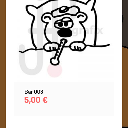
Bär 008
5,00
€