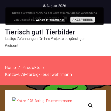
8. August 2026
Durch die weitere Nutzung der Seite stimmst du der Verwendung
0
Login / Anmelden
AKZEPTIEREN
von Cookies zu.
Weitere Informationen
Tierisch gut! Tierbilder
lustige Zeichnungen für Ihre Projekte zu günstigen
Preisen!
Home
Produkte
Katze-078-farbig-Feuerwehrmann