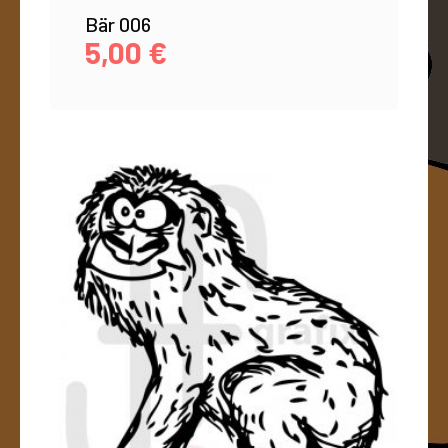
Bär 006
5,00
€