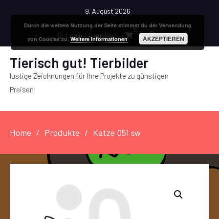
9. August 2026
Durch die weitere Nutzung der Seite stimmst du der Verwendung
0
Login / Anmelden
AKZEPTIEREN
von Cookies zu.
Weitere Informationen
Tierisch gut! Tierbilder
lustige Zeichnungen für Ihre Projekte zu günstigen
Preisen!
Home
Produkte
Katze 051 sw