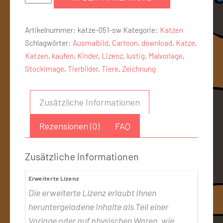
Artikelnummer:
katze-051-sw
Kategorie:
Katzen
Schlagwörter:
Ausmalbild
,
Cartoon
,
download
,
Katze
,
Katzen
,
kaufen
,
Kinder
,
Lizenz
,
lustig
,
Malvorlage
,
Stockimage
,
Tierbilder
,
Tiere
,
Zeichnung
Zusätzliche Informationen
Rezensionen (0)
FAQ
Zusätzliche Informationen
Erweiterte Lizenz
Die erweiterte Lizenz erlaubt Ihnen
heruntergeladene Inhalte als Teil einer
Vorlage oder auf physischen Waren, wie