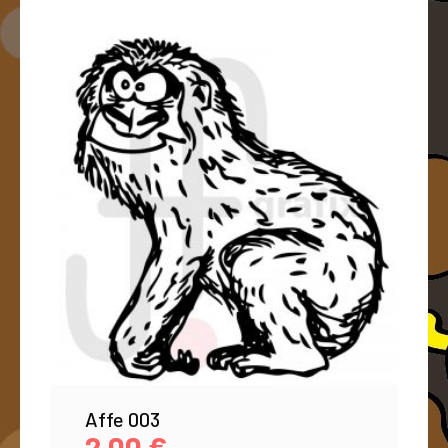
Affe 003
2,00
€