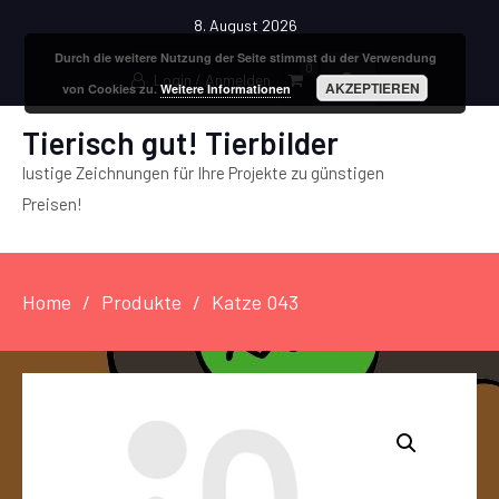
8. August 2026
Durch die weitere Nutzung der Seite stimmst du der Verwendung
0
Login / Anmelden
AKZEPTIEREN
von Cookies zu.
Weitere Informationen
Tierisch gut! Tierbilder
lustige Zeichnungen für Ihre Projekte zu günstigen
Preisen!
Home
Produkte
Katze 043