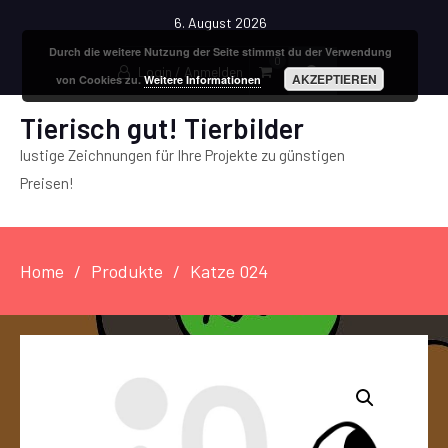
6. August 2026
Durch die weitere Nutzung der Seite stimmst du der Verwendung
0
Login / Anmelden
AKZEPTIEREN
von Cookies zu.
Weitere Informationen
Tierisch gut! Tierbilder
lustige Zeichnungen für Ihre Projekte zu günstigen
Preisen!
Home
Produkte
Katze 024