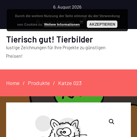
6. August 2026
Durch die weitere Nutzung der Seite stimmst du der Verwendung
0
Login / Anmelden
AKZEPTIEREN
von Cookies zu.
Weitere Informationen
Tierisch gut! Tierbilder
lustige Zeichnungen für Ihre Projekte zu günstigen
Preisen!
Home
Produkte
Katze 023