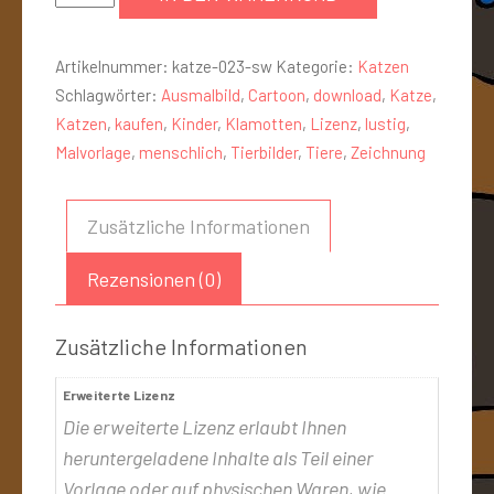
Artikelnummer:
katze-023-sw
Kategorie:
Katzen
Schlagwörter:
Ausmalbild
,
Cartoon
,
download
,
Katze
,
Katzen
,
kaufen
,
Kinder
,
Klamotten
,
Lizenz
,
lustig
,
Malvorlage
,
menschlich
,
Tierbilder
,
Tiere
,
Zeichnung
Zusätzliche Informationen
Rezensionen (0)
Zusätzliche Informationen
Erweiterte Lizenz
Die erweiterte Lizenz erlaubt Ihnen
heruntergeladene Inhalte als Teil einer
Vorlage oder auf physischen Waren, wie