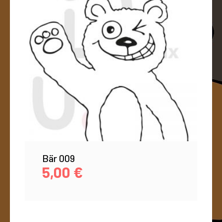
Bär 009
5,00
€