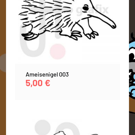
Ameisenigel 003
5,00
€