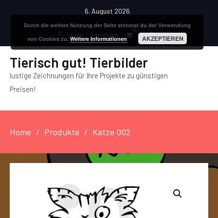
6. August 2026
Durch die weitere Nutzung der Seite stimmst du der Verwendung
0
Login / Anmelden
AKZEPTIEREN
von Cookies zu.
Weitere Informationen
Tierisch gut! Tierbilder
lustige Zeichnungen für Ihre Projekte zu günstigen
Preisen!
Home
Produkte
Katze 002