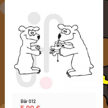
Bär 012
5,00
€