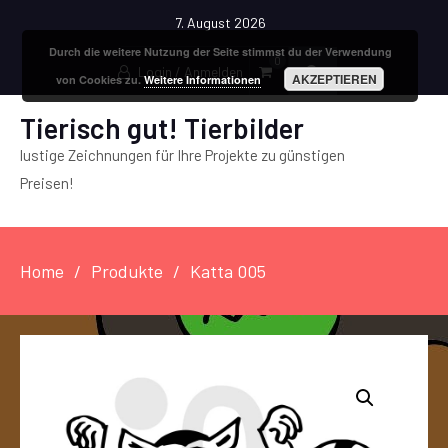
7. August 2026
Durch die weitere Nutzung der Seite stimmst du der Verwendung
0
Login / Anmelden
AKZEPTIEREN
von Cookies zu.
Weitere Informationen
Tierisch gut! Tierbilder
lustige Zeichnungen für Ihre Projekte zu günstigen
Preisen!
Home
Produkte
Katta 005