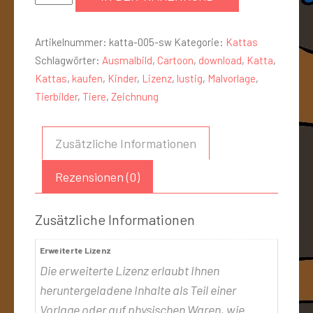
Artikelnummer:
katta-005-sw
Kategorie:
Kattas
Schlagwörter:
Ausmalbild
,
Cartoon
,
download
,
Katta
,
Kattas
,
kaufen
,
Kinder
,
Lizenz
,
lustig
,
Malvorlage
,
Tierbilder
,
Tiere
,
Zeichnung
Zusätzliche Informationen
Rezensionen (0)
Zusätzliche Informationen
Erweiterte Lizenz
Die erweiterte Lizenz erlaubt Ihnen
heruntergeladene Inhalte als Teil einer
Vorlage oder auf physischen Waren, wie