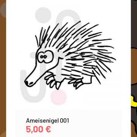
Ameisenigel 001
5,00
€