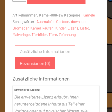
Artikelnummer:
Kamel-008-sw
Kategorie:
Kamele
Schlagwörter:
Ausmalbild
,
Cartoon
,
download
,
Dromedar
,
Kamel
,
kaufen
,
Kinder
,
Lizenz
,
lustig
,
Malvorlage
,
Tierbilder
,
Tiere
,
Zeichnung
Zusätzliche Informationen
Rezensionen (0)
Zusätzliche Informationen
Erweiterte Lizenz
Die erweiterte Lizenz erlaubt Ihnen
heruntergeladene Inhalte als Teil einer
Vorlage oder auf physischen Waren, wie