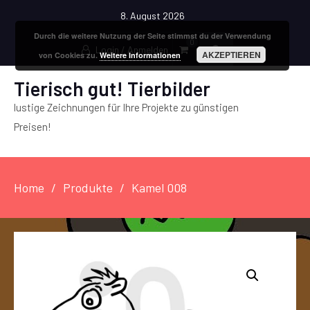
8. August 2026
Durch die weitere Nutzung der Seite stimmst du der Verwendung
0
Login / Anmelden
AKZEPTIEREN
von Cookies zu.
Weitere Informationen
Tierisch gut! Tierbilder
lustige Zeichnungen für Ihre Projekte zu günstigen
Preisen!
Home
Produkte
Kamel 008