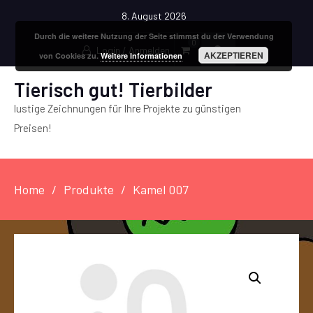
8. August 2026
Durch die weitere Nutzung der Seite stimmst du der Verwendung
0
Login / Anmelden
AKZEPTIEREN
von Cookies zu.
Weitere Informationen
Tierisch gut! Tierbilder
lustige Zeichnungen für Ihre Projekte zu günstigen
Preisen!
Home
Produkte
Kamel 007