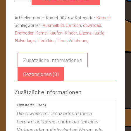
Artikelnummer:
Kamel-007-sw
Kategorie:
Kamele
Schlagwörter:
Ausmalbild
,
Cartoon
,
download
,
Dromedar
,
Kamel
,
kaufen
,
Kinder
,
Lizenz
,
lustig
,
Malvorlage
,
Tierbilder
,
Tiere
,
Zeichnung
Zusätzliche Informationen
Rezensionen (0)
Zusätzliche Informationen
Erweiterte Lizenz
Die erweiterte Lizenz erlaubt Ihnen
heruntergeladene Inhalte als Teil einer
Vorlage oder auf physischen Waren, wie