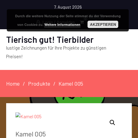
7. August 2026
Durch die weitere Nutzung der Seite stimmst du der Verwendung
0
Login / Anmelden
AKZEPTIEREN
von Cookies zu.
Weitere Informationen
Tierisch gut! Tierbilder
lustige Zeichnungen für Ihre Projekte zu günstigen
Preisen!
Home
Produkte
Kamel 005
Kamel 005