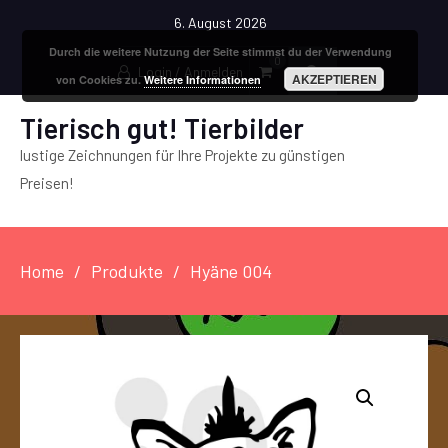
6. August 2026
Durch die weitere Nutzung der Seite stimmst du der Verwendung
0
Login / Anmelden
AKZEPTIEREN
von Cookies zu.
Weitere Informationen
Tierisch gut! Tierbilder
lustige Zeichnungen für Ihre Projekte zu günstigen
Preisen!
Home
Produkte
Hyäne 004