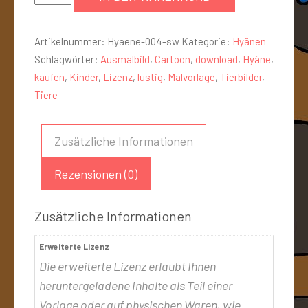
Artikelnummer:
Hyaene-004-sw
Kategorie:
Hyänen
Schlagwörter:
Ausmalbild
,
Cartoon
,
download
,
Hyäne
,
kaufen
,
Kinder
,
Lizenz
,
lustig
,
Malvorlage
,
Tierbilder
,
Tiere
Zusätzliche Informationen
Rezensionen (0)
Zusätzliche Informationen
Erweiterte Lizenz
Die erweiterte Lizenz erlaubt Ihnen
heruntergeladene Inhalte als Teil einer
Vorlage oder auf physischen Waren, wie