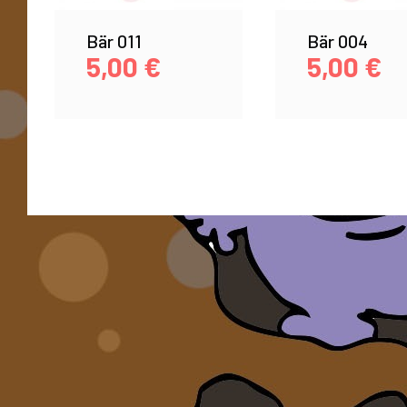
Bär 011
Bär 004
5,00
€
5,00
€