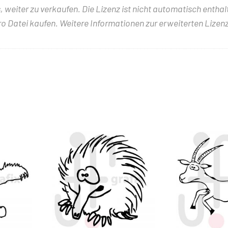
 weiter zu verkaufen. Die Lizenz ist nicht automatisch entha
ro Datei kaufen. Weitere Informationen zur erweiterten Lizenz