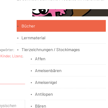
Bücher
Lernmaterial
Tierzeichnungen / Stockimages
agwörter:
,
Kinder
,
Lizenz
,
Affen
Ameisenbären
Ameisenigel
Antilopen
physischen
Bären