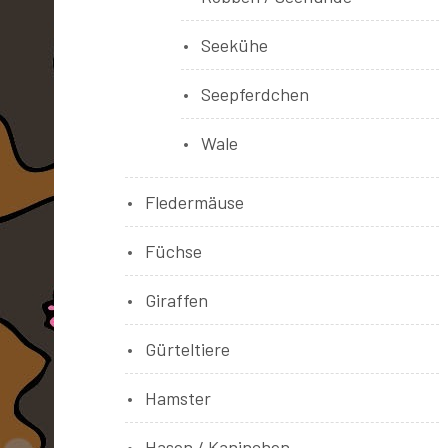
Seekühe
Seepferdchen
Wale
Fledermäuse
Füchse
Giraffen
Gürteltiere
Hamster
Hasen / Kaninchen