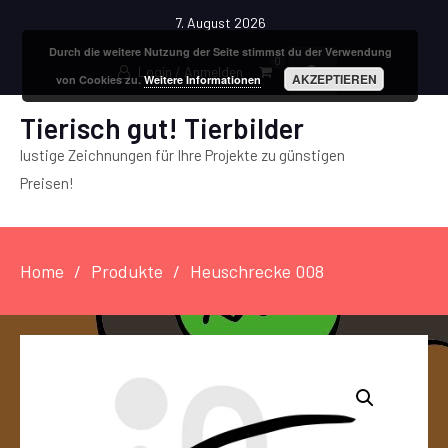
7. August 2026
Durch die weitere Nutzung der Seite stimmst du der Verwendung
0
Login / Anmelden
AKZEPTIEREN
von Cookies zu.
Weitere Informationen
Tierisch gut! Tierbilder
lustige Zeichnungen für Ihre Projekte zu günstigen
Preisen!
Home
Produkte
Heuschrecke 008