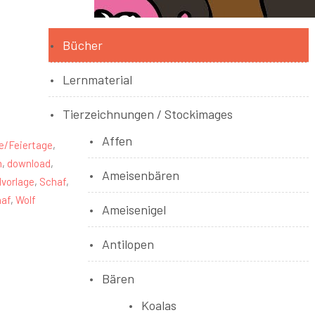
Bücher
Lernmaterial
Tierzeichnungen / Stockimages
Affen
e/Feiertage
,
n
,
download
,
Ameisenbären
lvorlage
,
Schaf
,
haf
,
Wolf
Ameisenigel
Antilopen
Bären
Koalas