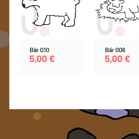
Bär 010
Bär 006
5,00
€
5,00
€