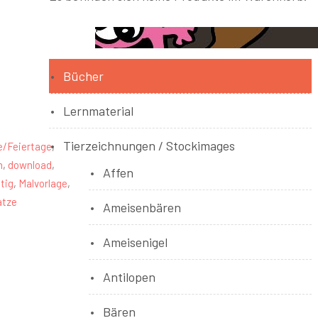
Bücher
Lernmaterial
Tierzeichnungen / Stockimages
e/Feiertage
,
n
,
download
,
Affen
stig
,
Malvorlage
,
atze
Ameisenbären
Ameisenigel
Antilopen
Bären