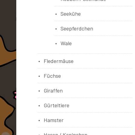
Seekühe
Seepferdchen
Wale
Fledermäuse
Füchse
Giraffen
Gürteltiere
Hamster
Hasen / Kaninchen