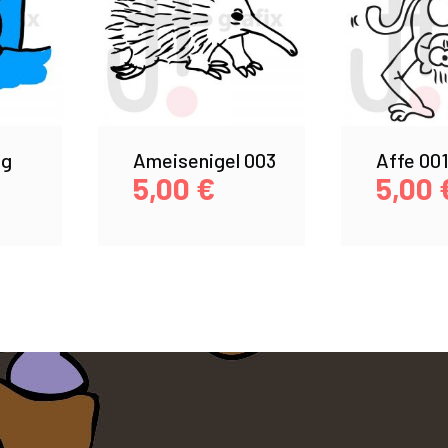
ig
Ameisenigel 003
Affe 00
5,00
€
5,00